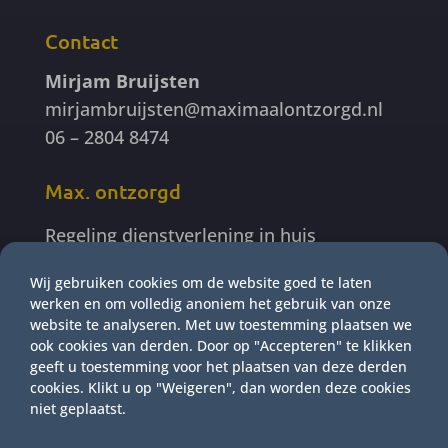
Contact
Mirjam Bruijsten
mirjambruijsten@maximaalontzorgd.nl
06 – 2804 8474
Max. ontzorgd
Regeling dienstverlening in huis
Aftrekpost extra gezinshulp
Wij gebruiken cookies om de website goed te laten
PGB informatie gemeente Ede
werken en om volledig anoniem het gebruik van onze
website te analyseren. Met uw toestemming plaatsen we
Volg ons op Social media
ook cookies van derden. Door op "Accepteren" te klikken
geeft u toestemming voor het plaatsen van deze derden
cookies. Klikt u op "Weigeren", dan worden deze cookies
niet geplaatst.