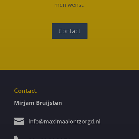
men wenst.
Contact
Contact
Mirjam Bruijsten

info@maximaalontzorgd.nl