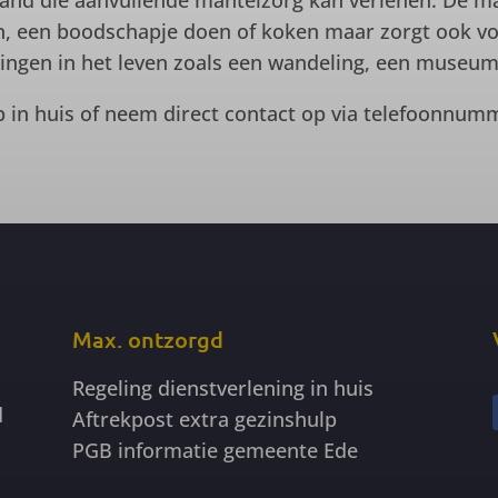
mand die aanvullende mantelzorg kan verlenen. De ma
en, een boodschapje doen of koken maar zorgt ook vo
dingen in het leven zoals een wandeling, een museumb
 in huis of neem direct contact op via telefoonnu
Max. ontzorgd
Regeling dienstverlening in huis
d
Aftrekpost extra gezinshulp
PGB informatie gemeente Ede