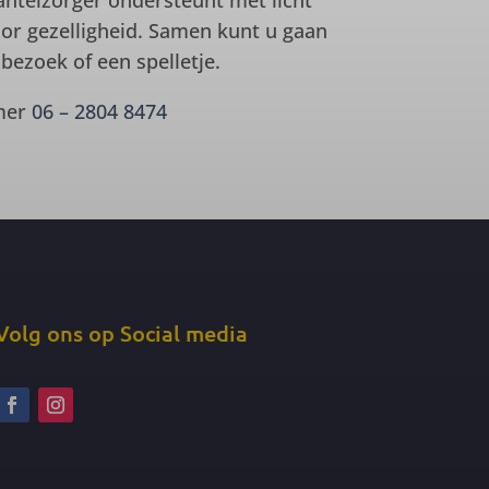
ntelzorger ondersteunt met licht
or gezelligheid. Samen kunt u gaan
ezoek of een spelletje.
mmer
06 – 2804 8474
Volg ons op Social media