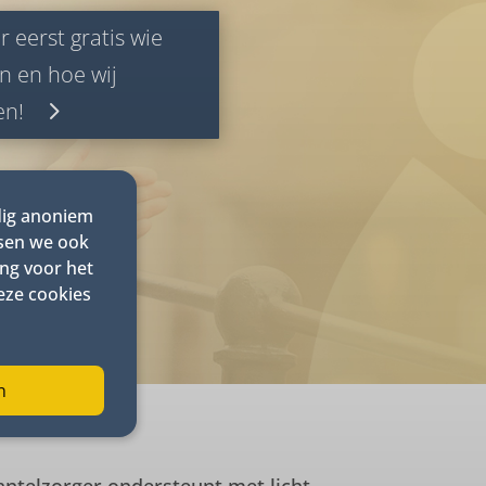
r eerst gratis wie
ijn en hoe wij
en!
dig anoniem
tsen we ook
ng voor het
eze cookies
n