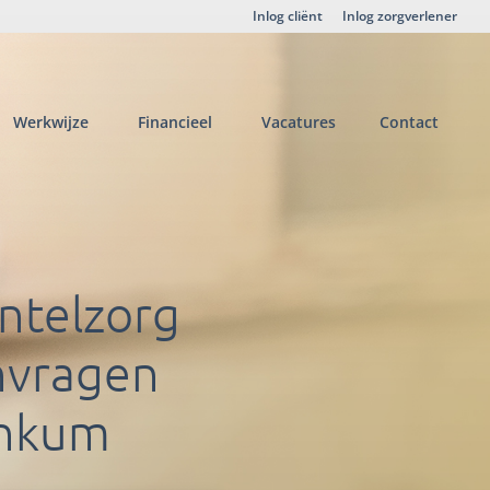
Inlog cliënt
Inlog zorgverlener
Werkwijze
Financieel
Vacatures
Contact
ntelzorg
nvragen
nkum