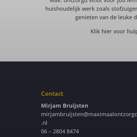
Max. ontzorgd vindt voor jou ie
huishoudelijk werk zoals stofzuig
genieten van de leuke 
Klik
hier
voor hulp
Contact
Mirjam Bruijsten
mirjambruijsten@maximaalontzorg
.nl
06 – 2804 8474