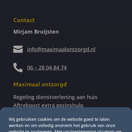
Contact
Mirjam Bruijsten

info@maximaalontzorgd.nl

06 – 28 04 84 74
Maximaal ontzorgd
Regeling dienstverlening aan huis
Aftrekpost extra gezinshulp
PGB informatie gemeente Ede
Wij gebruiken cookies om de website goed te laten
Algemene Voorwaarden
werken en om volledig anoniem het gebruik van onze
website te analyseren. Met uw toestemming plaatsen we