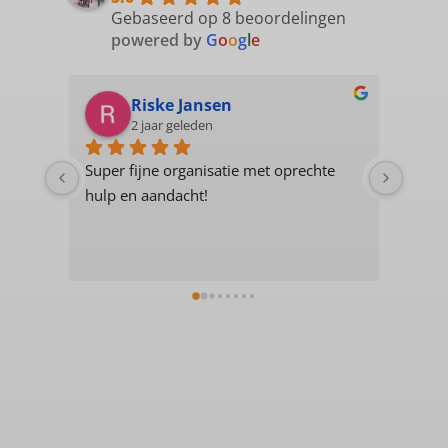
Gebaseerd op 8 beoordelingen
powered by
G
o
o
g
l
e
Riske Jansen
2 jaar geleden
Super fijne organisatie met oprechte 
Posit
hulp en aandacht!
Fijne