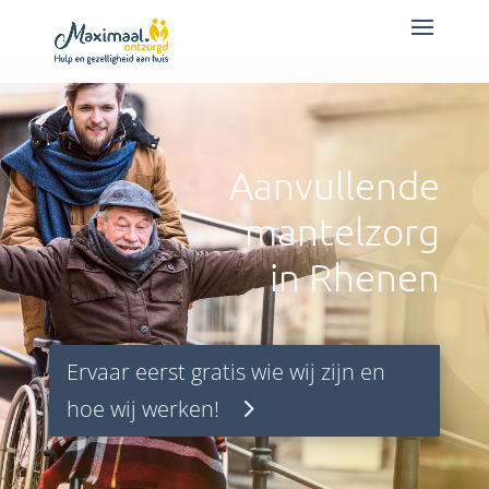
Aanvullende
mantelzorg
in Rhenen
Ervaar eerst gratis wie wij zijn en
hoe wij werken!