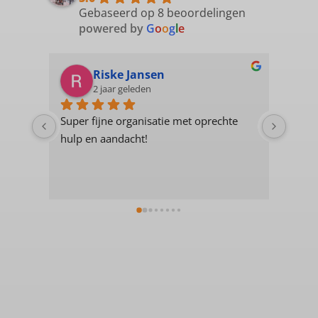
Gebaseerd op 8 beoordelingen
powered by
G
o
o
g
l
e
Riske Jansen
2 jaar geleden
Super fijne organisatie met oprechte 
Posit
hulp en aandacht!
Fijne