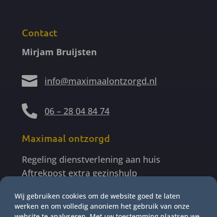
Contact
Mirjam Bruijsten

info@maximaalontzorgd.nl

06 – 28 04 84 74
Maximaal ontzorgd
Regeling dienstverlening aan huis
Aftrekpost extra gezinshulp
PGB informatie gemeente Ede
Wij gebruiken cookies om de website goed te laten
Algemene Voorwaarden
werken en om volledig anoniem het gebruik van onze
website te analyseren. Met uw toestemming plaatsen we