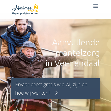
Aanvullende
mantelzorg
in Veenendaal
Ervaar eerst gratis wie wij zijn en
hoe wij werken!